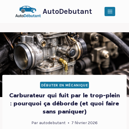
Aller
AutoDebutant
au
contenu
DÉBUTER EN MÉCANIQUE
Carburateur qui fuit par le trop-plein
: pourquoi ça déborde (et quoi faire
sans paniquer)
Par
autodebutant
7 février 2026